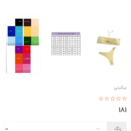
بیکینی
181
رنگ