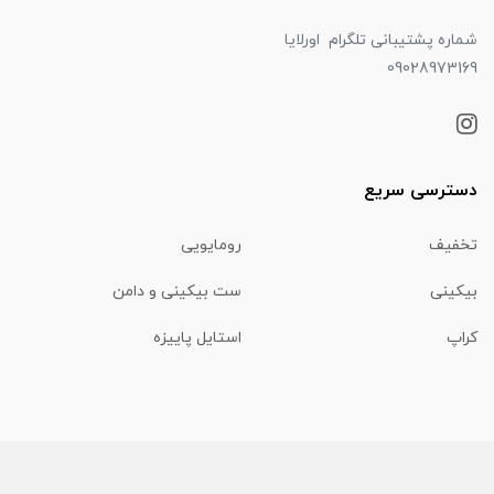
شماره پشتیبانی تلگرام اورلایا
09028973169
دسترسی سریع
تخفیف
رومایویی
بیکینی
ست بیکینی و دامن
کراپ
استایل پاییزه