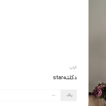
کراپ
دکلتهstar
رنگ