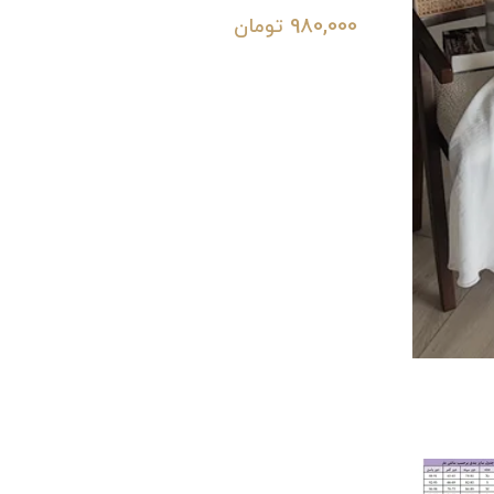
980,000
تومان