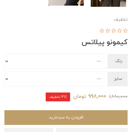
تخفیف
کیمونو پیلاتس
رنگ
سایز
998,000
تومان
1,680,000
41٪ تخفیف
افزودن به سبدخرید