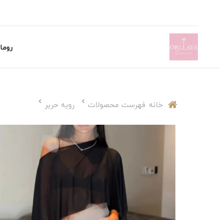
روما
خانه
فهرست محصولات
رویه حریر