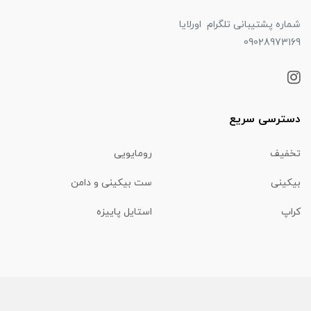
شماره پشتیبانی تلگرام اورلایا
09028973169
دسترسی سریع
تخفیف
رومایویی
بیکینی
ست بیکینی و دامن
کراپ
استایل پاییزه