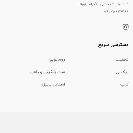
شماره پشتیبانی تلگرام اورلایا
09028973169
دسترسی سریع
تخفیف
رومایویی
بیکینی
ست بیکینی و دامن
کراپ
استایل پاییزه