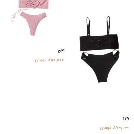
164
800,000 تومان
۱۶۷
870,000 تومان