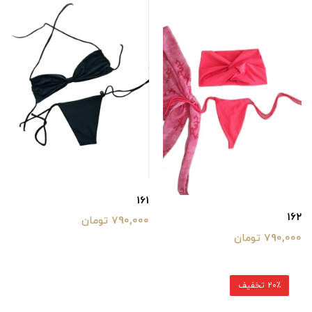
161
۱۶۲
790,000 تومان
790,000 تومان
20٪ تخفیف