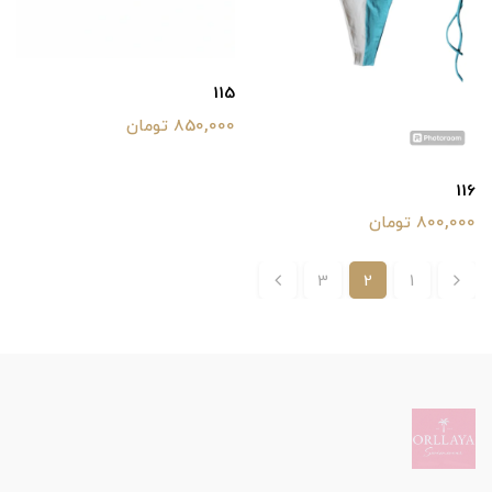
115
850,000 تومان
116
800,000 تومان
3
2
1