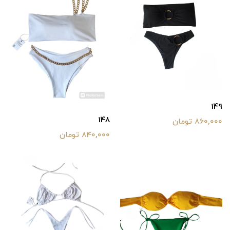
149
148
860,000 تومان
840,000 تومان