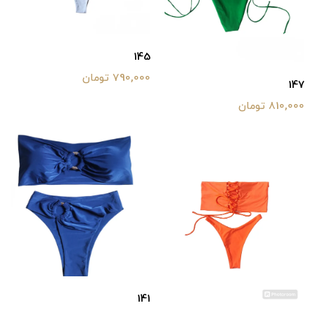
145
790,000 تومان
147
810,000 تومان
141