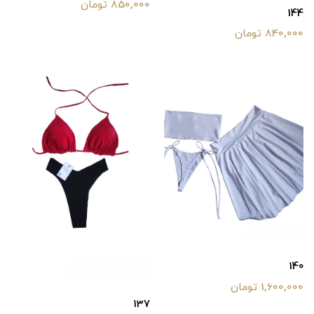
850,000 تومان
144
840,000 تومان
140
1,600,000 تومان
137