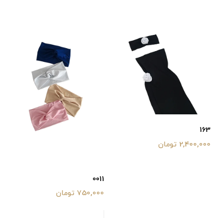
163
2,400,000 تومان
0011
750,000 تومان