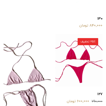
۱۳۰
840,000 تومان
25٪ تخفیف
۱۲۷
600,000 تومان
790,000