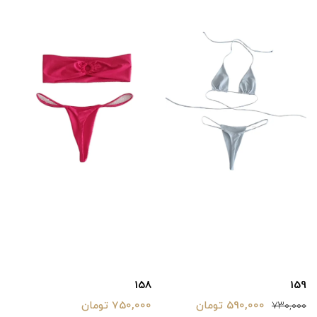
158
159
590,000 تومان
750,000 تومان
730,000